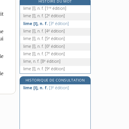
HISTOIRE DU MOT
limettier, n. m.
re
lime [I], n. f.
[1
édition]
limeur, -euse, n.
it
e
lime [I], n. f.
[2
édition]
limicole, adj. et n. m.
e
lime [I], n. f.
[3
édition]
limier, n. m.
e
lime [I], n. f.
[4
édition]
ue
e
ui
lime [I], n. f.
[5
édition]
e
lime [I], n. f.
[6
édition]
e
lime [I], n. f.
[7
édition]
le
e
lime, n. f.
[8
édition]
e
lime [I], n. f.
[9
édition]
le
HISTORIQUE DE CONSULTATION
e
lime [I], n. f.
[3
édition]