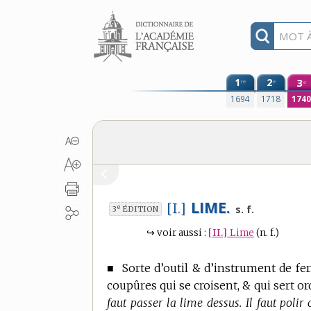
Aller au contenu
1
2
3
re
e
e
1694
1718
174
LIME.
[I.]
e
s. f.
3
ÉDITION
↪
voir aussi :
[II.]
Lime
(n. f.)
■
Sorte d’outil & d’instrument de fer
coupûres qui se croisent, & qui sert or
faut passer la lime dessus. Il faut poli