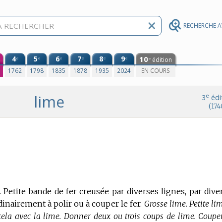
RECHERCHE 
4
5
6
7
8
9
10
e
e
e
e
e
e
édition
e
0
1762
1798
1835
1878
1935
2024
EN COURS
lime
e
3
édi
(174
. Petite bande de fer creusée par diverses lignes, par dive
dinairement à polir ou à couper le fer.
Grosse lime. Petite lim
r cela avec la lime. Donner deux ou trois coups de lime. Coupe