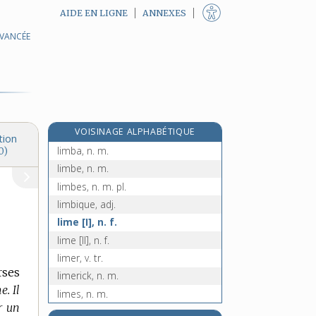
AIDE EN LIGNE
ANNEXES
AVANCÉE
limaçon, n. m.
limage, n. m.
limaille, n. f.
liman, n. m.
limande, n. f.
VOISINAGE ALPHABÉTIQUE
limande-sole, n. f.
tion
limba, n. m.
0)
limbe, n. m.
limbes, n. m. pl.
limbique, adj.
lime [I], n. f.
lime [II], n. f.
limer, v. tr.
rses
limerick, n. m.
e. Il
limes, n. m.
r un
limette, n. f.