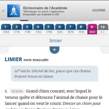
Aller au contenu
Dictionnaire de l’Académie
OUVRIR
×
Télécharger ou ouvrir l’application
Disponible sur Android et iOS
1
2
3
4
5
6
7
8
9
10
re
e
e
e
e
e
e
e
e
e
1694
1718
1740
1762
1798
1835
1878
1935
2024
E.C.
limier
LIMIER
nom masculin
xii
e
Étymologie
siècle. Dérivé de
lien,
parce que ces chiens
:
étaient tenus en laisse.
Grand chien courant, avec lequel le
MARQUE
VÈNERIE.
1.
veneur quête et détourne l’animal de chasse pour le
DE
lancer quand on veut le courir.
DOMAINE
Dresser un chien pour