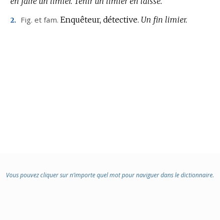
en faire un limier.
:
Tenir un limier en laisse.
Fig.
et
fam.
Enquêteur, détective.
Un fin limier.
2.
Vous pouvez cliquer sur n’importe quel mot pour naviguer dans le dictionnaire.