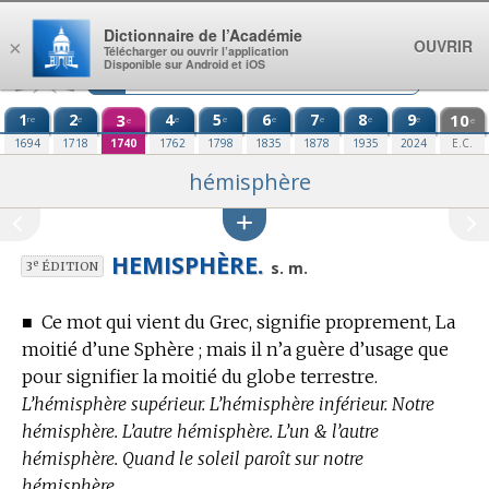
Aller au contenu
Dictionnaire de l’Académie
OUVRIR
×
Télécharger ou ouvrir l’application
Disponible sur Android et iOS
1
2
3
4
5
6
7
8
9
10
re
e
e
e
e
e
e
e
e
e
1694
1718
1740
1762
1798
1835
1878
1935
2024
E.C.
hémisphère
HEMISPHÈRE.
e
s. m.
3
ÉDITION
■
Ce mot qui vient du Grec, signifie proprement, La
moitié d’une Sphère ; mais il n’a guère d’usage que
pour signifier la moitié du globe terrestre.
L’hémisphère supérieur. L’hémisphère inférieur. Notre
hémisphère. L’autre hémisphère. L’un & l’autre
hémisphère. Quand le soleil paroît sur notre
hémisphère.