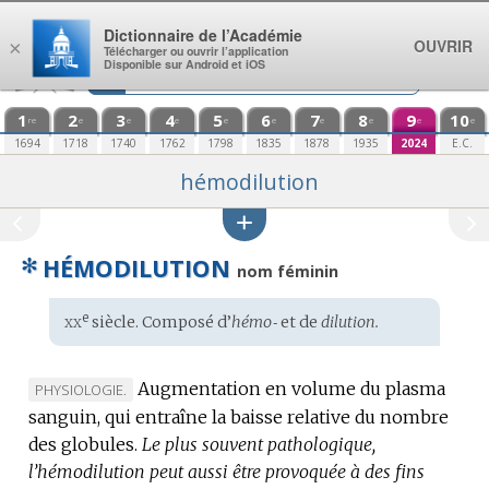
Aller au contenu
Dictionnaire de l’Académie
OUVRIR
×
Télécharger ou ouvrir l’application
Disponible sur Android et iOS
1
2
3
4
5
6
7
8
9
10
re
e
e
e
e
e
e
e
e
e
1694
1718
1740
1762
1798
1835
1878
1935
2024
E.C.
hémodilution
✻
HÉMODILUTION
nom féminin
xx
e
Étymologie
siècle. Composé d’
hémo‑
et de
dilution.
:
Augmentation en volume du plasma
MARQUE
PHYSIOLOGIE.
sanguin, qui entraîne la baisse relative du nombre
DE
des globules.
DOMAINE
Le plus souvent pathologique,
l’hémodilution peut aussi être provoquée à des fins
: