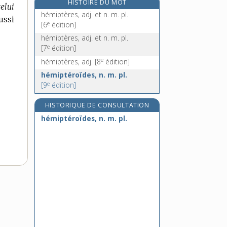
HISTOIRE DU MOT
elui
hémocyanine, n. f.
hémiptères, adj. et n. m. pl.
ussi
hémodialyse, n. f.
e
[6
édition]
hémodilution, n. f.
hémiptères, adj. et n. m. pl.
e
[7
édition]
hémodynamique, n. f. et adj.
e
hémiptères, adj.
[8
édition]
hémiptéroïdes, n. m. pl.
e
[9
édition]
HISTORIQUE DE CONSULTATION
hémiptéroïdes, n. m. pl.