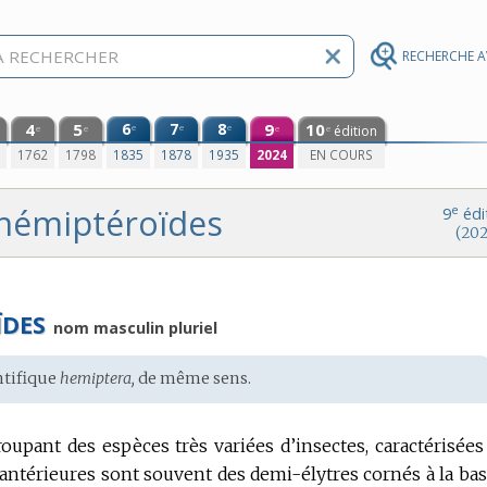
RECHERCHE 
4
5
6
7
8
9
10
e
e
e
édition
e
e
e
e
0
1762
1798
1835
1878
1935
2024
EN COURS
hémiptéroïdes
e
9
édi
(202
ÏDES
nom masculin pluriel
ntifique
hemiptera,
de même sens.
upant des espèces très variées d’insectes, caractérisées
s antérieures sont souvent des demi-élytres cornés à la bas