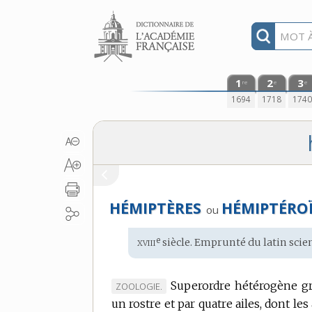
Aller au contenu
1
2
3
re
e
e
1694
1718
174
HÉMIPTÈRES
HÉMIPTÉRO
ou
xviii
e
Étymologie
siècle. Emprunté du
latin scie
:
Superordre hétérogène gro
MARQUE
ZOOLOGIE.
un rostre et par quatre ailes, dont le
DE