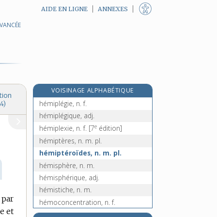
AIDE EN LIGNE
ANNEXES
AVANCÉE
hémine [I], n. f.
hémine [II], n. f.
hémione, n. m.
e
hémionite, n. f.
[5
édition]
e
hémiopie, n. f.
[8
édition]
VOISINAGE ALPHABÉTIQUE
hémiparésie, n. f.
tion
hémiplégie, n. f.
4)
hémiplégique, adj.
e
hémiplexie, n. f.
[7
édition]
hémiptères, n. m. pl.
hémiptéroïdes, n. m. pl.
hémisphère, n. m.
hémisphérique, adj.
hémistiche, n. m.
 par
hémoconcentration, n. f.
e et
hémoculture, n. f.