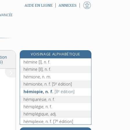
AIDE EN LIGNE
ANNEXES
AVANCÉE
hémérocalle, n. f.
hémi-, préf.
hémicycle, n. m.
hémicylindrique, adj.
hémièdre, adj.
VOISINAGE ALPHABÉTIQUE
hémiédrie, n. f.
tion
hémine [I], n. f.
5)
hémine [II], n. f.
hémione, n. m.
e
hémionite, n. f.
[5
édition]
e
hémiopie, n. f.
[8
édition]
hémiparésie, n. f.
hémiplégie, n. f.
hémiplégique, adj.
e
hémiplexie, n. f.
[7
édition]
hémiptères, n. m. pl.