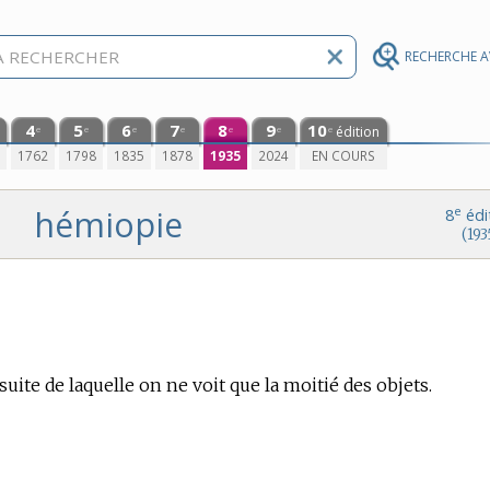
RECHERCHE 
4
5
6
7
8
9
10
édition
e
e
e
e
e
e
e
0
1762
1798
1835
1878
1935
2024
EN COURS
hémiopie
e
8
édi
(193
suite de laquelle on ne voit que la moitié des objets.