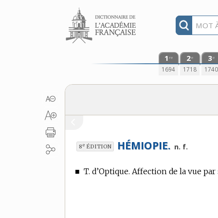
Aller au contenu
1
2
3
re
e
e
1694
1718
174
HÉMIOPIE.
e
n. f.
8
ÉDITION
■
T. d’Optique.
Affection de la vue par 