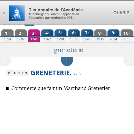
Aller au contenu
Dictionnaire de l’Académie
OUVRIR
×
Télécharger ou ouvrir l’application
Disponible sur Android et iOS
1
2
3
4
5
6
7
8
9
10
e
e
e
e
e
re
e
e
e
e
1694
1718
1740
1762
1798
1835
1878
1935
2024
E.C.
greneterie
GRENETERIE.
e
s. f.
3
ÉDITION
■
Commerce que fait un Marchand Grenetier.