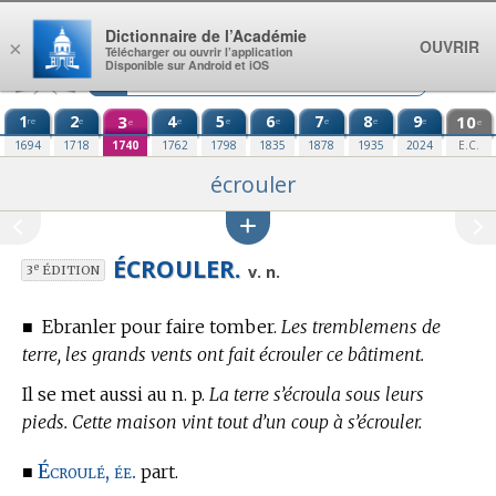
Aller au contenu
Dictionnaire de l’Académie
OUVRIR
×
Télécharger ou ouvrir l’application
Disponible sur Android et iOS
1
2
3
4
5
6
7
8
9
10
re
e
e
e
e
e
e
e
e
e
1694
1718
1740
1762
1798
1835
1878
1935
2024
E.C.
écrouler
ÉCROULER.
e
v. n.
3
ÉDITION
■
Ebranler pour faire tomber.
Les tremblemens de
terre, les grands vents ont fait écrouler ce bâtiment.
Il se met aussi au n. p.
La terre s’écroula sous leurs
pieds. Cette maison vint tout d’un coup à s’écrouler.
Écroulé, ée.
■
part.