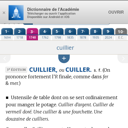
Aller au contenu
Dictionnaire de l’Académie
OUVRIR
×
Télécharger ou ouvrir l’application
Disponible sur Android et iOS
1
2
3
4
5
6
7
8
9
10
re
e
e
e
e
e
e
e
e
e
1694
1718
1740
1762
1798
1835
1878
1935
2024
E.C.
cuillier
CUILLIER,
CUILLER.
ou
(On
e
s. f.
3
ÉDITION
prononce fortement l’
R
finale, comme dans
fer
&
mer.
)
■
Ustensile de table dont on se sert ordinairement
pour manger le potage.
Cuillier d’argent. Cuillier de
vermeil doré. Une cuillier & une fourchette. Une
douzaine de cuilliers.