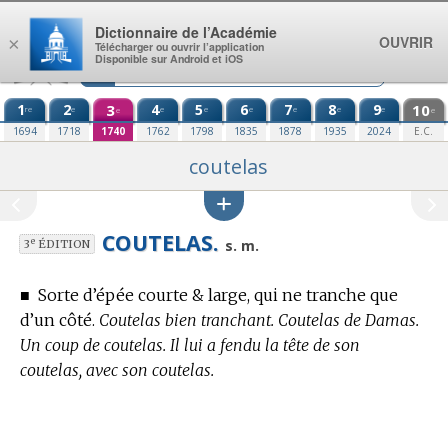
Aller au contenu
Dictionnaire de l’Académie
OUVRIR
×
Télécharger ou ouvrir l’application
Disponible sur Android et iOS
1
2
3
4
5
6
7
8
9
10
re
e
e
e
e
e
e
e
e
e
1694
1718
1740
1762
1798
1835
1878
1935
2024
E.C.
coutelas
COUTELAS.
e
s. m.
3
ÉDITION
■
Sorte d’épée courte & large, qui ne tranche que
d’un côté.
Coutelas bien tranchant. Coutelas de Damas.
Un coup de coutelas. Il lui a fendu la tête de son
coutelas, avec son coutelas.