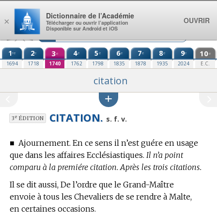
Aller au contenu
Dictionnaire de l’Académie
OUVRIR
×
Télécharger ou ouvrir l’application
Disponible sur Android et iOS
1
2
3
4
5
6
7
8
9
10
re
e
e
e
e
e
e
e
e
e
1694
1718
1740
1762
1798
1835
1878
1935
2024
E.C.
citation
CITATION.
e
s. f. v.
3
ÉDITION
■
Ajournement. En ce sens il n’est guére en usage
que dans les affaires Ecclésiastiques.
Il n’a point
comparu à la premiére citation. Après les trois citations.
Il se dit aussi, De l’ordre que le Grand-Maître
envoie à tous les Chevaliers de se rendre à Malte,
en certaines occasions.