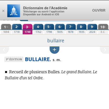
Aller au contenu
Dictionnaire de l’Académie
OUVRIR
×
Télécharger ou ouvrir l’application
Disponible sur Android et iOS
1
2
3
4
5
6
7
8
9
10
e
e
e
e
e
e
e
re
e
e
1694
1718
1740
1762
1798
1835
1878
1935
2024
E.C.
bullaire
BULLAIRE.
e
s. m.
3
ÉDITION
■
Recueil de plusieurs Bulles.
Le grand Bullaire. Le
Bullaire d’un tel Ordre.