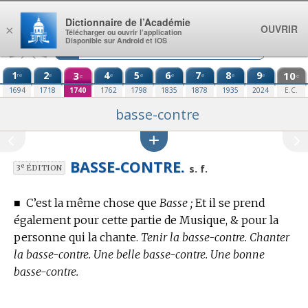
Aller au contenu
Dictionnaire de l’Académie
OUVRIR
×
Télécharger ou ouvrir l’application
Disponible sur Android et iOS
1
2
3
4
5
6
7
8
9
10
re
e
e
e
e
e
e
e
e
e
1694
1718
1740
1762
1798
1835
1878
1935
2024
E.C.
basse-contre
BASSE-CONTRE.
e
s. f.
3
ÉDITION
■
C’est la même chose que
Basse ;
Et il se prend
également pour cette partie de Musique, & pour la
personne qui la chante.
Tenir la basse-contre. Chanter
la basse-contre. Une belle basse-contre. Une bonne
basse-contre.