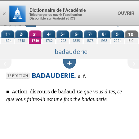
Aller au contenu
Dictionnaire de l’Académie
OUVRIR
×
Télécharger ou ouvrir l’application
Disponible sur Android et iOS
1
2
3
4
5
6
7
8
9
10
re
e
e
e
e
e
e
e
e
e
1694
1718
1740
1762
1798
1835
1878
1935
2024
E.C.
badauderie
BADAUDERIE.
e
s. f.
3
ÉDITION
■
Action, discours de badaud.
Ce que vous dites, ce
que vous faites-là est une franche badauderie.