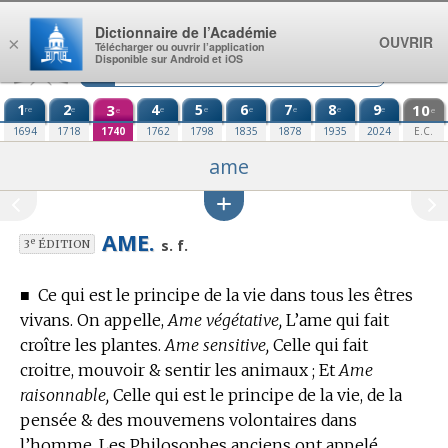
Aller au contenu
Dictionnaire de l’Académie
OUVRIR
×
Télécharger ou ouvrir l’application
Disponible sur Android et iOS
1
2
3
4
5
6
7
8
9
10
re
e
e
e
e
e
e
e
e
e
1694
1718
1740
1762
1798
1835
1878
1935
2024
E.C.
ame
AME.
e
s. f.
3
ÉDITION
■
Ce qui est le principe de la vie dans tous les êtres
vivans. On appelle,
Ame végétative,
L’ame qui fait
croître les plantes.
Ame sensitive,
Celle qui fait
croitre, mouvoir & sentir les animaux ; Et
Ame
raisonnable,
Celle qui est le principe de la vie, de la
pensée & des mouvemens volontaires dans
l’homme. Les Philosophes anciens ont appelé,