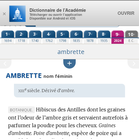
Aller au contenu
Dictionnaire de l’Académie
OUVRIR
×
Télécharger ou ouvrir l’application
Disponible sur Android et iOS
1
2
3
4
5
6
7
8
9
10
re
e
e
e
e
e
e
e
e
e
1694
1718
1740
1762
1798
1835
1878
1935
2024
E.C.
ambrette
AMBRETTE
nom féminin
xiii
e
Étymologie
siècle. Dérivé d’
ambre.
:
Hibiscus des Antilles dont les graines
MARQUE
BOTANIQUE.
ont l’odeur de l’ambre gris et servaient autrefois à
DE
parfumer la poudre pour les cheveux.
DOMAINE
Graines
d’ambrette.
:
Poire d’ambrette,
espèce de poire qui a