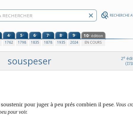
RECHERCHE 
4
5
6
7
8
9
10
e
e
e
e
e
e
édition
e
0
1762
1798
1835
1878
1935
2024
EN COURS
souspeser
e
2
édi
(171
e soustenir pour juger à peu prés combien il pese.
Vous cr
peu pour voir.