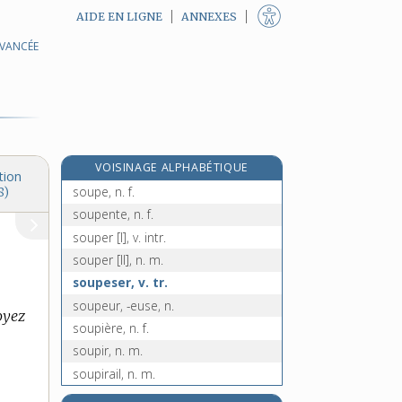
AIDE EN LIGNE
ANNEXES
AVANCÉE
soumissionner, v. tr.
soupape, n. f.
soupçon, n. m.
soupçonnable, adj.
soupçonner, v. tr.
VOISINAGE ALPHABÉTIQUE
soupçonneux, -euse, adj.
tion
soupe, n. f.
8)
soupente, n. f.
souper [I], v. intr.
souper [II], n. m.
soupeser, v. tr.
soupeur, -euse, n.
oyez
soupière, n. f.
soupir, n. m.
soupirail, n. m.
soupirant, n. m.