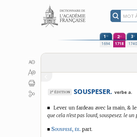
Aller au contenu
1
2
3
re
e
e
1694
1718
174
SOUSPESER.
e
verbe a.
2
ÉDITION
■
Lever un fardeau avec la main, & l
que cela n’est pas lourd, souspesez. le un 
Souspesé, ée.
■
part.