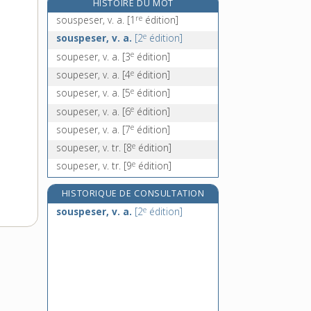
HISTOIRE DU MOT
soupirer, v. intr.
re
souspeser, v. a.
[1
édition]
souple, adj.
e
souspeser, v. a.
[2
édition]
souplement, adv.
e
soupeser, v. a.
[3
édition]
souplesse, n. f.
e
soupeser, v. a.
[4
édition]
e
soupeser, v. a.
[5
édition]
e
soupeser, v. a.
[6
édition]
e
soupeser, v. a.
[7
édition]
e
soupeser, v. tr.
[8
édition]
e
soupeser, v. tr.
[9
édition]
HISTORIQUE DE CONSULTATION
e
souspeser, v. a.
[2
édition]