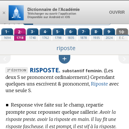
Aller au contenu
Dictionnaire de l’Académie
OUVRIR
×
Télécharger ou ouvrir l’application
Disponible sur Android et iOS
1
2
3
4
5
6
7
8
9
10
re
e
e
e
e
e
e
e
e
e
1694
1718
1740
1762
1798
1835
1878
1935
2024
E.C.
riposte
RISPOSTE.
(Les
e
substantif feminin.
2
ÉDITION
deux S se prononcent ordinairement.)
Cependant
quelques uns escrivent & prononcent,
Riposte
avec
une seule S.
■
Response vive faite sur le champ, repartie
prompte pour repousser quelque raillerie.
Avoir la
risposte preste. avoir la risposte en main. il luy fit une
risposte fascheuse. il est prompt, il est vif à la risposte.