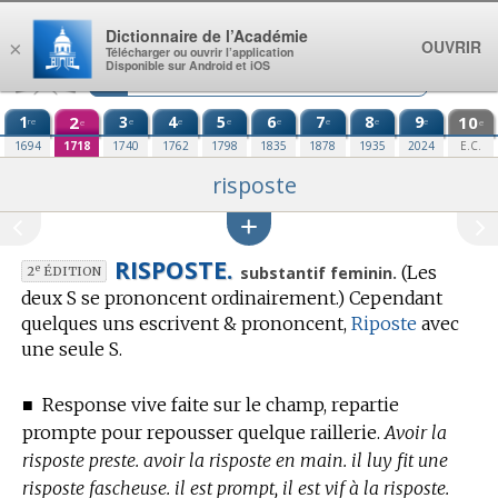
Aller au contenu
Dictionnaire de l’Académie
OUVRIR
×
Télécharger ou ouvrir l’application
Disponible sur Android et iOS
1
2
3
4
5
6
7
8
9
10
re
e
e
e
e
e
e
e
e
e
1694
1718
1740
1762
1798
1835
1878
1935
2024
E.C.
risposte
RISPOSTE.
(Les
e
substantif feminin.
2
ÉDITION
deux S se prononcent ordinairement.)
Cependant
quelques uns escrivent & prononcent,
Riposte
avec
une seule S.
■
Response vive faite sur le champ, repartie
prompte pour repousser quelque raillerie.
Avoir la
risposte preste. avoir la risposte en main. il luy fit une
risposte fascheuse. il est prompt, il est vif à la risposte.