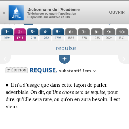
Aller au contenu
Dictionnaire de l’Académie
OUVRIR
×
Télécharger ou ouvrir l’application
Disponible sur Android et iOS
1
2
3
4
5
6
7
8
9
10
re
e
e
e
e
e
e
e
e
e
1694
1718
1740
1762
1798
1835
1878
1935
2024
E.C.
requise
REQUISE.
e
substantif fem. v.
2
ÉDITION
■
Il n’a d’usage que dans cette façon de parler
adverbiale. On dit, qu’
Une chose sera de requise,
pour
dire, qu’Elle sera rare, ou qu’on en aura besoin. Il est
vieux.