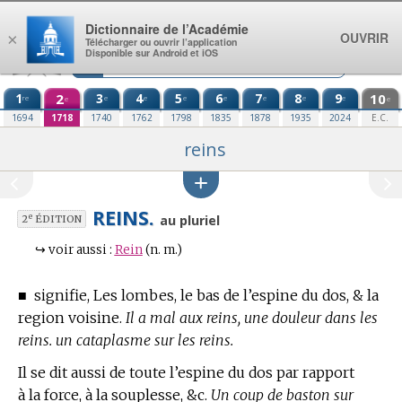
Aller au contenu
Dictionnaire de l’Académie
OUVRIR
×
Télécharger ou ouvrir l’application
Disponible sur Android et iOS
1
2
3
4
5
6
7
8
9
10
re
e
e
e
e
e
e
e
e
e
1694
1718
1740
1762
1798
1835
1878
1935
2024
E.C.
reins
REINS.
e
au pluriel
2
ÉDITION
↪
voir aussi :
Rein
(n. m.)
■
signifie, Les lombes, le bas de l’espine du dos, & la
region voisine.
Il a mal aux reins, une douleur dans les
reins. un cataplasme sur les reins.
Il se dit aussi de toute l’espine du dos par rapport
à la force, à la souplesse, &c.
Un coup de baston sur