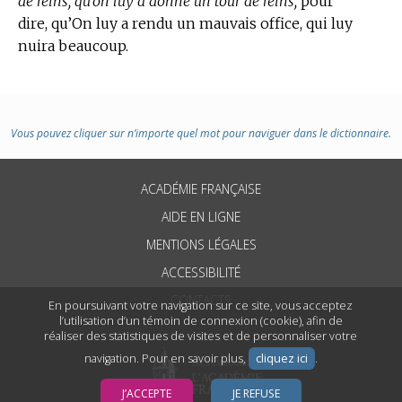
de reins, qu’on luy a donné un tour de reins,
pour
dire, qu’On luy a rendu un mauvais office, qui luy
nuira beaucoup.
Vous pouvez cliquer sur n’importe quel mot pour naviguer dans le dictionnaire.
ACADÉMIE FRANÇAISE
AIDE EN LIGNE
MENTIONS LÉGALES
ACCESSIBILITÉ
CONTACTS
En poursuivant votre navigation sur ce site, vous acceptez
l’utilisation d’un témoin de connexion (cookie), afin de
réaliser des statistiques de visites et de personnaliser votre
navigation. Pour en savoir plus,
cliquez ici
.
J’ACCEPTE
JE REFUSE