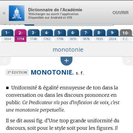
Aller au contenu
Dictionnaire de l’Académie
OUVRIR
×
Télécharger ou ouvrir l’application
Disponible sur Android et iOS
1
2
3
4
5
6
7
8
9
10
re
e
e
e
e
e
e
e
e
e
1694
1718
1740
1762
1798
1835
1878
1935
2024
E.C.
monotonie
MONOTONIE.
e
s. f.
2
ÉDITION
■
Uniformité & égalité ennuyeuse de ton dans la
conversation ou dans les discours prononcez en
public.
Ce Predicateur n’a pas d’inflexion de voix, c’est
une monotonie perpetuelle.
Il se dit aussi fig. d’Une trop grande uniformité du
discours, soit pour le style soit pour les figures.
Il