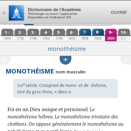
Aller au contenu
Dictionnaire de l’Académie
OUVRIR
×
Télécharger ou ouvrir l’application
Disponible sur Android et iOS
1
2
3
4
5
6
7
8
9
10
e
e
re
e
e
e
e
e
e
e
1694
1718
1740
1762
1798
1835
1878
1935
2024
E.C.
monothéisme
MONOTHÉISME
nom masculin
xix
e
Étymologie
siècle. Composé de
mono‑
et de
‑théisme,
:
tiré du
grec
theos,
« dieu ».
Foi en un Dieu unique et personnel.
Le
monothéisme hébreu.
Le monothéisme trinitaire des
chrétiens.
On oppose généralement le monothéisme au