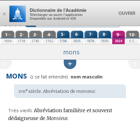
Aller au contenu
Dictionnaire de l’Académie
OUVRIR
×
Télécharger ou ouvrir l’application
Disponible sur Android et iOS
1
2
3
4
5
6
7
8
9
10
e
e
e
e
re
e
e
e
e
e
1694
1718
1740
1762
1798
1835
1878
1935
2024
E.C.
mons
MONS
Prononciation
(
s
se fait entendre)
nom masculin
:
xvii
e
Étymologie
siècle. Abréviation de
monsieur.
:
Très vieilli.
Abréviation familière et souvent
dédaigneuse de
Monsieur.