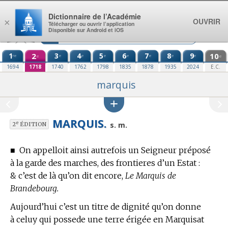
Aller au contenu
Dictionnaire de l’Académie
OUVRIR
×
Télécharger ou ouvrir l’application
Disponible sur Android et iOS
1
2
3
4
5
6
7
8
9
10
re
e
e
e
e
e
e
e
e
e
1694
1718
1740
1762
1798
1835
1878
1935
2024
E.C.
marquis
MARQUIS.
e
s. m.
2
ÉDITION
■
On appelloit ainsi autrefois un Seigneur préposé
à la garde des marches, des frontieres d’un Estat :
& c’est de là qu’on dit encore,
Le Marquis de
Brandebourg.
Aujourd’hui c’est un titre de dignité qu’on donne
à celuy qui possede une terre érigée en Marquisat