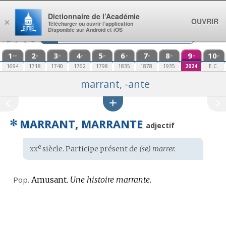
Aller au contenu
Dictionnaire de l’Académie
OUVRIR
×
Télécharger ou ouvrir l’application
Disponible sur Android et iOS
1
2
3
4
5
6
7
8
9
10
re
e
e
e
e
e
e
e
e
e
1694
1718
1740
1762
1798
1835
1878
1935
2024
E.C.
marrant, -ante
✻
MARRANT, MARRANTE
adjectif
xx
e
Étymologie
siècle. Participe présent de
(se) marrer.
:
Pop.
Amusant.
Une histoire marrante.