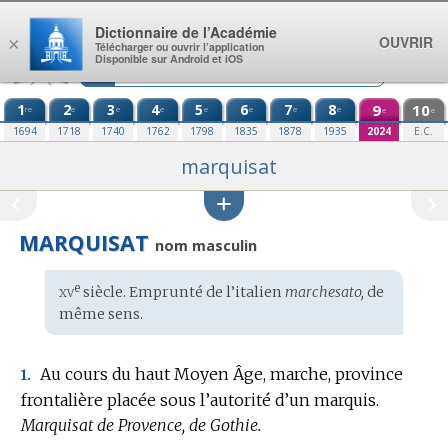
Aller au contenu
Dictionnaire de l’Académie
OUVRIR
×
Télécharger ou ouvrir l’application
Disponible sur Android et iOS
1
2
3
4
5
6
7
8
9
10
re
e
e
e
e
e
e
e
e
e
1694
1718
1740
1762
1798
1835
1878
1935
2024
E.C.
marquisat
MARQUISAT
nom masculin
xv
e
Étymologie
siècle. Emprunté de l’
italien
marchesato,
de
:
même sens.
Au cours du haut Moyen Âge, marche, province
1.
frontalière placée sous l’autorité d’un marquis.
Marquisat de Provence, de Gothie.