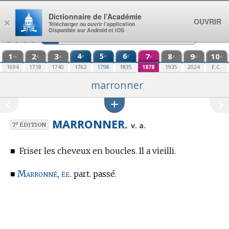
Aller au contenu
Dictionnaire de l’Académie
OUVRIR
×
Télécharger ou ouvrir l’application
Disponible sur Android et iOS
1
2
3
4
5
6
7
8
9
10
e
e
e
re
e
e
e
e
e
e
1694
1718
1740
1762
1798
1835
1878
1935
2024
E.C.
marronner
MARRONNER.
e
v. a.
7
ÉDITION
■
Friser les cheveux en boucles. Il a vieilli.
Marronné, ée.
■
part. passé.