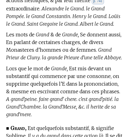
actions heroïques, & par leur mérite
p. 741
extraordinaire.
Alexandre le Grand. le Grand
Pompée. le Grand Constantin. Henry le Grand. Loüis
le Grand. Saint Gregoire le Grand. Albert le Grand.
Les mots de
Grand
& de
Grande,
Se donnent aussi,
En parlant de certaines charges, de divers
Monasteres d’hommes ou de femmes.
Grand
Prieur de Cluny. la grande Prieure d’une telle Abbaye.
Lors que le mot de
Grande,
Est mis devant un
substantif qui commence par une consonne, on
supprime quelquefois l’E dans la prononciation,
& mesme en escrivant comme dans ces phrases.
A grand’peine. faire grand’ chere. c’est grand’pitié. la
Grand’Chambre. la Grand’Messe, &c. il herite de sa
grand’mere.
Grand,
■
Est quelquefois substantif, & signifie
Sublime.
Il y a du grand dans cette action là.
Il se dit