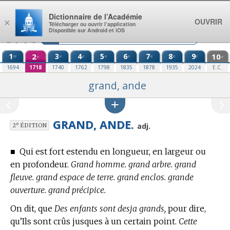
Aller au contenu
Dictionnaire de l’Académie
OUVRIR
×
Télécharger ou ouvrir l’application
Disponible sur Android et iOS
1
2
3
4
5
6
7
8
9
10
re
e
e
e
e
e
e
e
e
e
1694
1718
1740
1762
1798
1835
1878
1935
2024
E.C.
grand, ande
GRAND, ANDE.
e
adj.
2
ÉDITION
■
Qui est fort estendu en longueur, en largeur ou
en profondeur.
Grand homme. grand arbre. grand
fleuve. grand espace de terre. grand enclos. grande
ouverture. grand précipice.
On dit, que
Des enfants sont desja grands,
pour dire,
qu’Ils sont crûs jusques à un certain point.
Cette