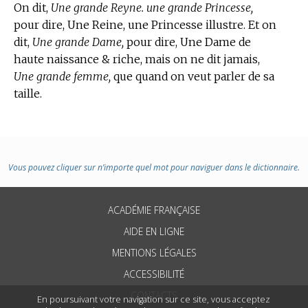
On dit,
Une grande Reyne. une grande Princesse,
pour dire, Une Reine, une Princesse illustre. Et on
dit,
Une grande Dame,
pour dire, Une Dame de
haute naissance & riche, mais on ne dit jamais,
Une grande femme,
que quand on veut parler de sa
taille.
Vous pouvez cliquer sur n’importe quel mot pour naviguer dans le dictionnaire.
ACADÉMIE FRANÇAISE
AIDE EN LIGNE
MENTIONS LÉGALES
ACCESSIBILITÉ
CONTACTS
En poursuivant votre navigation sur ce site, vous acceptez