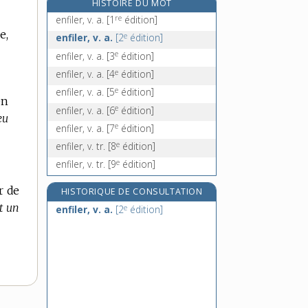
HISTOIRE DU MOT
enflé, -ée, adj.
re
enfiler, v. a.
[1
édition]
enfléchure, n. f.
e,
e
enfiler, v. a.
[2
édition]
enfler, v. tr. et pron. ou intr.
e
enfiler, v. a.
[3
édition]
enfleurage, n. m.
e
enfiler, v. a.
[4
édition]
e
enfiler, v. a.
[5
édition]
en
e
enfiler, v. a.
[6
édition]
eu
e
enfiler, v. a.
[7
édition]
e
enfiler, v. tr.
[8
édition]
e
enfiler, v. tr.
[9
édition]
r de
HISTORIQUE DE CONSULTATION
it un
e
enfiler, v. a.
[2
édition]