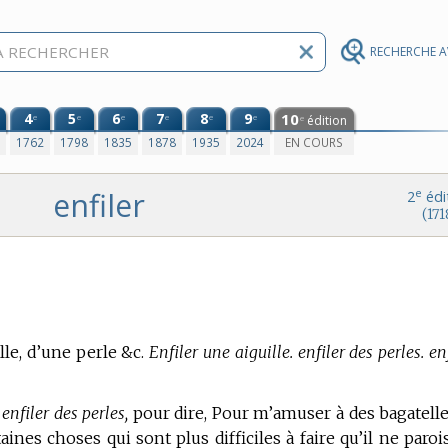
RECHERCHE 
4
5
6
7
8
9
10
e
e
e
e
e
e
édition
e
0
1762
1798
1835
1878
1935
2024
EN COURS
enfiler
e
2
édi
(171
lle, d’une perle &c.
Enfiler une aiguille. enfiler des perles. en
enfiler des perles,
pour dire, Pour m’amuser à des bagatelle
aines choses qui sont plus difficiles à faire qu’il ne parois