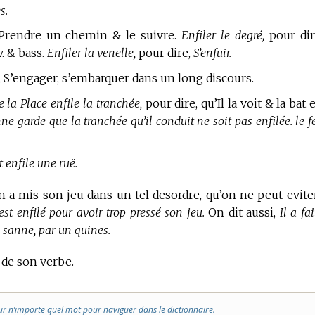
s.
 Prendre un chemin & le suivre.
Enfiler le degré,
pour dir
. & bass.
Enfiler la venelle,
pour dire,
S’enfuir.
, S’engager, s’embarquer dans un long discours.
 la Place enfile la tranchée,
pour dire, qu’Il la voit & la bat 
ne garde que la tranchée qu’il conduit ne soit pas enfilée. le f
t enfile une ruë.
on a mis son jeu dans un tel desordre, qu’on ne peut evite
s’est enfilé pour avoir trop pressé son jeu.
On dit aussi,
Il a fa
un sanne, par un quines.
s de son verbe.
ur n’importe quel mot pour naviguer dans le dictionnaire.