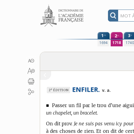
Aller au contenu
1
2
3
re
e
e
1694
1718
174
ENFILER.
e
v. a.
2
ÉDITION
■
Passer un fil par le trou d’une aigui
un chapelet, un bracelet.
On dit prov.
Je ne suis pas venu icy pour 
à des choses de rien. Et on dit de cert