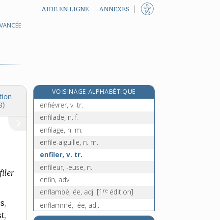
AIDE EN LIGNE
ANNEXES
AVANCÉE
enfermer, v. tr.
enferrer, v. tr. et pron.
enfeu, n. m.
enfeuiller, v. tr.
enficher, v. tr.
VOISINAGE ALPHABÉTIQUE
enfieller, v. tr.
tion
enfiévrer, v. tr.
8)
enfilade, n. f.
enfilage, n. m.
enfile-aiguille, n. m.
enfiler, v. tr.
enfileur, -euse, n.
filer
enfin, adv.
re
enflambé, ée, adj.
[1
édition]
s,
enflammé, -ée, adj.
t,
enflammer, v. tr.