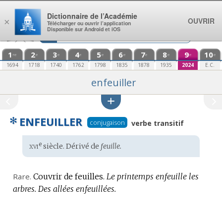
Aller au contenu
Dictionnaire de l’Académie
OUVRIR
×
Télécharger ou ouvrir l’application
Disponible sur Android et iOS
1
2
3
4
5
6
7
8
9
10
re
e
e
e
e
e
e
e
e
e
1694
1718
1740
1762
1798
1835
1878
1935
2024
E.C.
enfeuiller
✻
ENFEUILLER
conjugaison
verbe transitif
xvi
e
Étymologie
siècle. Dérivé de
feuille.
:
Rare.
Couvrir de feuilles.
Le printemps enfeuille les
arbres.
Des allées enfeuillées.