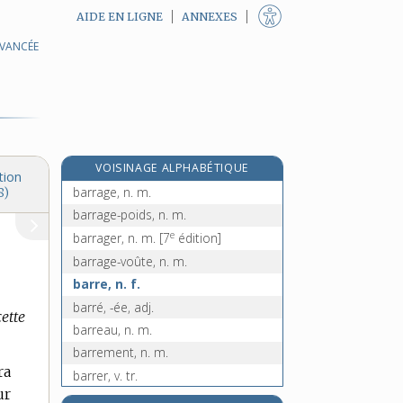
AIDE EN LIGNE
ANNEXES
AVANCÉE
baroud, n. m.
baroudeur, n. m.
barouf, n. m.
barque, n. f.
barquerolle, n. f.
VOISINAGE ALPHABÉTIQUE
barquette, n. f.
tion
barrage, n. m.
8)
barrage-poids, n. m.
e
barrager, n. m.
[7
édition]
barrage-voûte, n. m.
barre, n. f.
barré, -ée, adj.
cette
barreau, n. m.
barrement, n. m.
ra
barrer, v. tr.
ur
barrette [I], n. f.