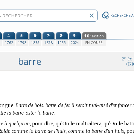
RECHERCHE 
4
5
6
7
8
9
10
e
e
e
e
e
e
édition
e
0
1762
1798
1835
1878
1935
2024
EN COURS
barre
e
2
édi
(171
longue.
Barre de bois. barre de fer. il seroit mal-aisé d’enfoncer 
re la barre. oster la barre.
e à quelqu’un,
pour dire, qu’On le maltraitera, qu’On le batt
Roide comme la barre de l’huis, comme la barre d’un huis,
po