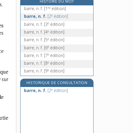
HISTOIRE DU MOT
s.
barrette [II], n. f.
re
barre, n. f.
[1
édition]
barreur, n. m.
e
barre, n. f.
[2
édition]
barricade, n. f.
e
barre, n. f.
[3
édition]
es
barricader, v. tr. et pron.
e
barre, n. f.
[4
édition]
es
e
barre, n. f.
[5
édition]
e
barre, n. f.
[6
édition]
ce
e
barre, n. f.
[7
édition]
e
barre, n. f.
[8
édition]
e
barre, n. f.
[9
édition]
lque
 sur
HISTORIQUE DE CONSULTATION
e
barre, n. f.
[2
édition]
de
rtie