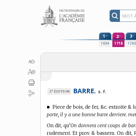
Aller au contenu
1
2
3
re
e
e
1694
1718
174
BARRE.
e
s. f.
2
ÉDITION
■
Piece de bois, de fer, &c. estroite & 
porte, il y a une bonne barre derriere. mett
On dit, qu’
On donnera cent coups de barr
rudement. Et prov. & bassem. On dit,