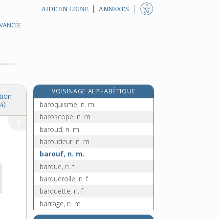
AIDE EN LIGNE
ANNEXES
AVANCÉE
baron [II], n. m.
baronnage, n. m.
baronne, n. f.
baronnet, n. m.
baronnie, n. f.
VOISINAGE ALPHABÉTIQUE
baroque, adj.
tion
baroquisme, n. m.
4)
baroscope, n. m.
baroud, n. m.
baroudeur, n. m.
barouf, n. m.
barque, n. f.
barquerolle, n. f.
barquette, n. f.
barrage, n. m.
barrage-poids, n. m.