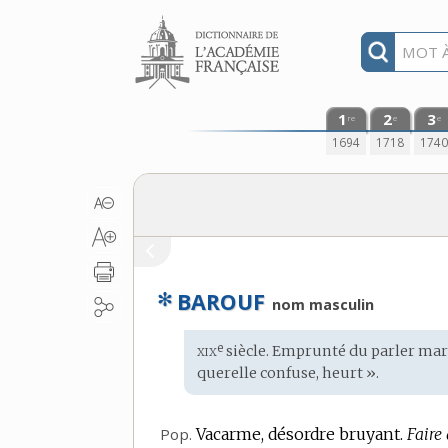
Aller au contenu
1
2
3
re
e
e
1694
1718
174
✻
BAROUF
nom masculin
xix
e
Étymologie
siècle. Emprunté du
parler mar
:
querelle confuse, heurt ».
Pop.
Vacarme, désordre bruyant.
Faire 