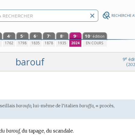
RECHERCHE 
4
5
6
7
8
9
10
édition
e
e
e
e
e
e
e
0
1762
1798
1835
1878
1935
2024
EN COURS
barouf
e
9
édi
(202
seillais
baroufo,
lui-même de l’
italien
baruffa,
« procès,
du barouf,
du tapage, du scandale.