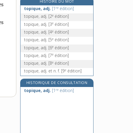
HISTOIRE DU MOT
es
topo [II], n. m.
re
topique, adj.
[1
édition]
topographe, n.
e
topique, adj.
[2
édition]
topographie, n. f.
es
e
topique, adj.
[3
édition]
topographique, adj.
e
topique, adj.
[4
édition]
e
topique, adj.
[5
édition]
e
topique, adj.
[6
édition]
e
topique, adj.
[7
édition]
e
topique, adj.
[8
édition]
e
topique, adj. et n. f.
[9
édition]
HISTORIQUE DE CONSULTATION
re
topique, adj.
[1
édition]