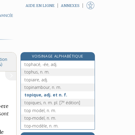
AIDE EN LIGNE
ANNEXES
AVANCÉE
tonture, n. f.
e
tonture, n. f.
[7
édition]
tonus, n. m.
top, n. m.
topaze, n. f.
VOISINAGE ALPHABÉTIQUE
toper, v. intr.
tion
tophacé, -ée, adj.
4)
tophus, n. m.
topiaire, adj.
topinambour, n. m.
topique, adj. et n. f.
e
topiques, n. m. pl.
[7
édition]
pere
top model, n. m.
sont
top-model, n. m.
top-modèle, n. m.
de
topo- [I], préf.