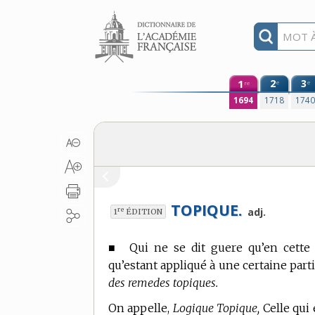
Aller au contenu
1
2
3
e
e
re
1694
1718
174
TOPIQUE.
re
adj.
1
ÉDITION
■
Qui ne se dit guere qu’en cette
qu’estant appliqué à une certaine parti
des remedes topiques.
On appelle,
Logique Topique,
Celle qui 