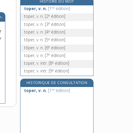
HISTOIRE DU MOT
e
topiques, n. m. pl.
[7
édition]
re
toper, v. n.
[1
édition]
top model, n. m.
e
toper, v. n.
[2
édition]
top-model, n. m.
e
toper, v. n.
[3
édition]
top-modèle, n. m.
e
e
toper, v. n.
[4
édition]
r
e
tôper, v. n.
[5
édition]
e
tôper, v. n.
[6
édition]
e
toper, v. n.
[7
édition]
e
toper, v. intr.
[8
édition]
e
toper, v. intr.
[9
édition]
HISTORIQUE DE CONSULTATION
re
toper, v. n.
[1
édition]