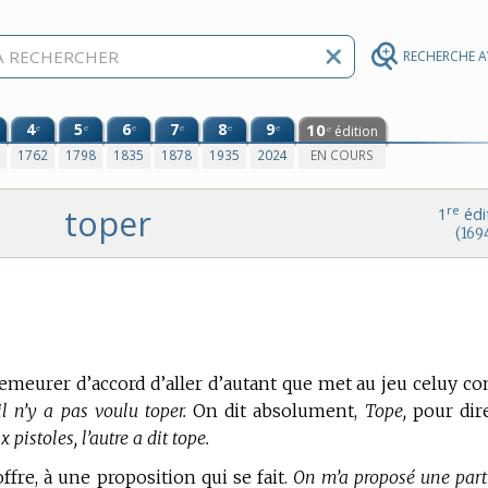
RECHERCHE 
4
5
6
7
8
9
10
e
e
e
e
e
e
édition
e
0
1762
1798
1835
1878
1935
2024
EN COURS
toper
re
1
édi
(169
Demeurer d’accord d’aller d’autant que met au jeu celuy co
il n’y a pas voulu toper.
On dit absolument,
Tope,
pour dire
pistoles, l’autre a dit tope.
ffre, à une proposition qui se fait.
On m’a proposé une part