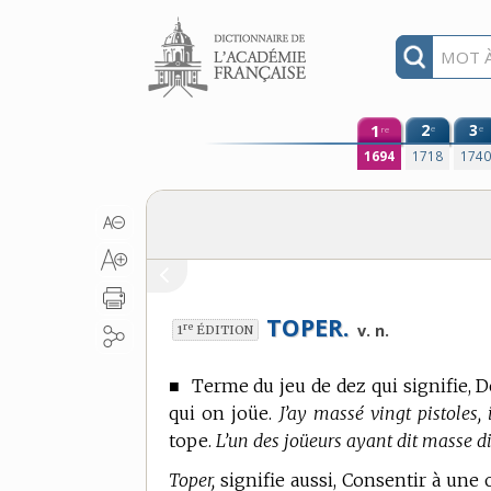
Aller au contenu
1
2
3
e
e
re
1694
1718
174
TOPER.
re
v. n.
1
ÉDITION
■
Terme du jeu de dez
qui signifie, 
qui on joüe.
J’ay massé vingt pistoles, 
tope.
L’un des joüeurs ayant dit masse dix 
Toper,
signifie aussi, Consentir à une o