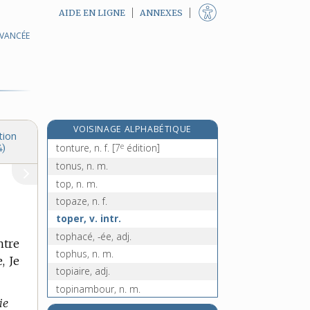
AIDE EN LIGNE
ANNEXES
AVANCÉE
tontine [I], n. f.
tontine [II], n. f.
tontiner, v. tr.
tontinier, -ière, adj. et n.
e
tontisse, adj. f.
[7
édition]
VOISINAGE ALPHABÉTIQUE
tonture, n. f.
tion
e
tonture, n. f.
[7
édition]
4)
tonus, n. m.
top, n. m.
topaze, n. f.
toper, v. intr.
tophacé, -ée, adj.
ntre
tophus, n. m.
, Je
topiaire, adj.
topinambour, n. m.
ie
topique, adj. et n. f.