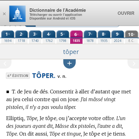
Aller au contenu
Dictionnaire de l’Académie
OUVRIR
×
Télécharger ou ouvrir l’application
Disponible sur Android et iOS
1
2
3
4
5
6
7
8
9
10
re
e
e
e
e
e
e
e
e
e
1694
1718
1740
1762
1798
1835
1878
1935
2024
E.C.
tôper
TÔPER.
e
v. n.
6
ÉDITION
■
T. de Jeu de dés.
Consentir à aller d’autant que met
au jeu celui contre qui on joue.
J’ai mâssé vingt
pistoles, il n’y a pas voulu tôper.
Elliptiq.,
Tôpe,
Je tôpe, ou j’accepte votre offre.
L’un
des joueurs ayant dit, Mâsse dix pistoles, l’autre a dit,
Tôpe.
On dit aussi,
Tôpe et tingue,
Je tôpe et je tiens.