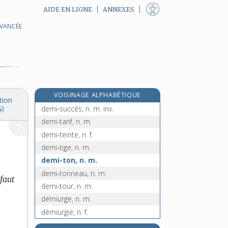
AIDE EN LIGNE
ANNEXES
AVANCÉE
demi-solde, n.
demi-sommeil, n. m.
demi-soupir, n. m.
démission, n. f.
démissionnaire, n. m.
VOISINAGE ALPHABÉTIQUE
démissionner, v. intr. et tr.
tion
demi-succès, n. m. inv.
4)
demi-tarif, n. m.
demi-teinte, n. f.
demi-tige, n. m.
demi-ton, n. m.
demi-tonneau, n. m.
 faut
demi-tour, n. m.
démiurge, n. m.
démiurgie, n. f.
démiurgique, adj.