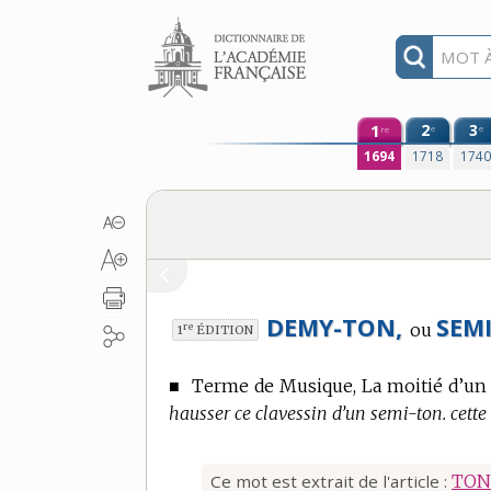
Aller au contenu
1
2
3
e
e
re
1694
1718
174
DEMY-TON,
SEM
ou
re
1
ÉDITION
■
Terme de Musique,
La moitié d’un 
hausser ce clavessin d’un semi-ton. cette
Ce mot est extrait de l'article :
TON