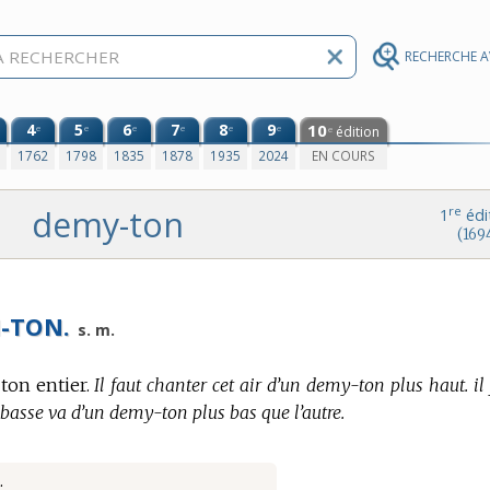
RECHERCHE 
4
5
6
7
8
9
10
e
e
e
e
e
e
édition
e
0
1762
1798
1835
1878
1935
2024
EN COURS
demy-ton
re
1
édi
(169
I-TON.
s. m.
ton entier.
Il faut chanter cet air d’un demy-ton plus haut. il
 basse va d’un demy-ton plus bas que l’autre.
.