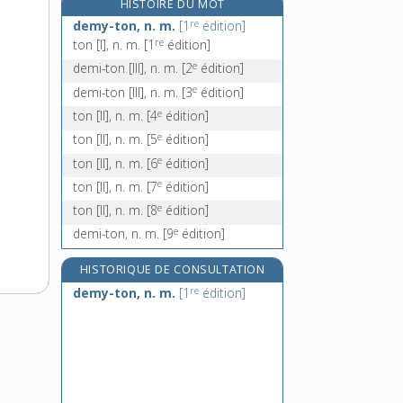
HISTOIRE DU MOT
demi-voix (à), loc. adv.
re
demy-ton, n. m.
[1
édition]
demi-volte, n. f.
re
ton [I], n. m.
[1
édition]
démobilisable, adj.
e
demi-ton [III], n. m.
[2
édition]
démobilisateur, -trice, adj.
e
demi-ton [III], n. m.
[3
édition]
e
ton [II], n. m.
[4
édition]
e
ton [II], n. m.
[5
édition]
e
ton [II], n. m.
[6
édition]
e
ton [II], n. m.
[7
édition]
e
ton [II], n. m.
[8
édition]
e
demi-ton, n. m.
[9
édition]
HISTORIQUE DE CONSULTATION
re
demy-ton, n. m.
[1
édition]