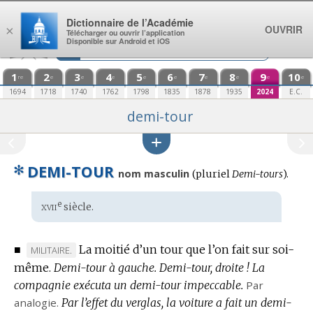
Aller au contenu
Dictionnaire de l’Académie
OUVRIR
×
Télécharger ou ouvrir l’application
Disponible sur Android et iOS
1
2
3
4
5
6
7
8
9
10
re
e
e
e
e
e
e
e
e
e
1694
1718
1740
1762
1798
1835
1878
1935
2024
E.C.
demi-tour
✻
DEMI-TOUR
nom masculin
(
pluriel
Demi-tours
).
xvii
e
Étymologie
siècle.
:
■
La moitié d’un tour que l’on fait sur soi-
MARQUE
MILITAIRE.
même.
DE
Demi-tour à gauche.
Demi-tour, droite !
La
compagnie exécuta un demi-tour impeccable.
DOMAINE
Par
analogie.
:
Par l’effet du verglas, la voiture a fait un demi-