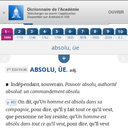
Aller au contenu
Dictionnaire de l’Académie
OUVRIR
×
Télécharger ou ouvrir l’application
Disponible sur Android et iOS
1
2
3
4
5
6
7
8
9
10
e
e
e
e
e
e
e
e
re
e
1694
1718
1740
1762
1798
1835
1878
1935
2024
E.C.
absolu, üe
ABSOLU, ÜE.
re
adj.
1
ÉDITION
■
Indépendant, souverain.
Pouvoir absolu, authorité
absoluë. un commandement absolu.
On dit, qu’
Un homme est absolu dans sa
p. 493
compagnie,
pour dire, qu’Il y fait tout ce qu’il veut,
que personne ne luy resiste, qu’
Un homme est
absolu dans tout ce qu’il veut,
pour dire, qu’Il veut