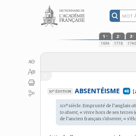
Aller au contenu
1
2
3
re
e
e
1694
1718
174
ABSENTÉISME
[
e
10
ÉDITION
xix
e
Étymologie
siècle. Emprunté de l’
anglais
ab
:
to absent,
« vivre hors de ses terres
de l’
ancien français
s’absenter,
« s’él