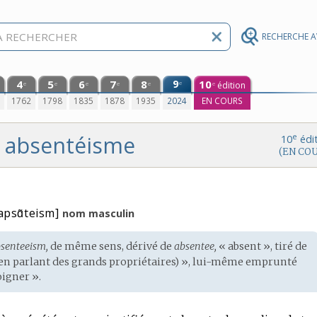
RECHERCHE 
4
5
6
7
8
9
10
e
édition
e
e
e
e
e
e
0
1762
1798
1835
1878
1935
2024
EN COURS
absentéisme
e
10
édi
(EN CO
apsɑ̃teism]
nom masculin
senteeism,
de même sens, dérivé de
absentee,
« absent », tiré de
 (en parlant des grands propriétaires) », lui-même emprunté
oigner ».