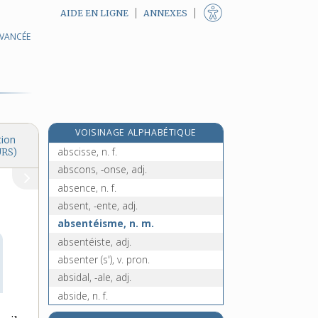
AIDE EN LIGNE
ANNEXES
AVANCÉE
abruptement, adv.
e
abrupto ex, loc.
[7
édition]
abruti, -ie, adj.
abrutir, v. tr.
abrutissant, -ante, adj.
VOISINAGE ALPHABÉTIQUE
abrutissement, n. m.
tion
abscisse, n. f.
URS)
abscons, -onse, adj.
absence, n. f.
absent, -ente, adj.
absentéisme, n. m.
absentéiste, adj.
absenter (s'), v. pron.
absidal, -ale, adj.
abside, n. f.
absidial, -iale, adj.