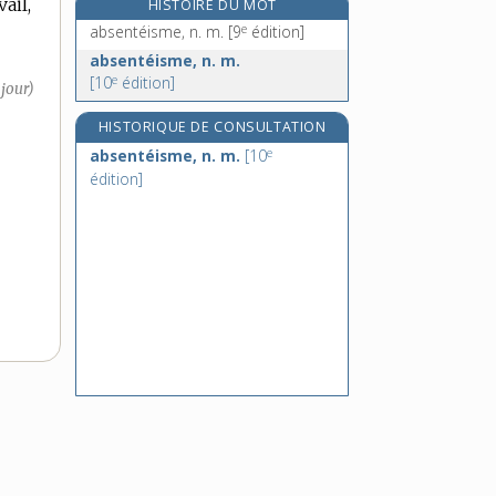
ail,
HISTOIRE DU MOT
absidiole, n. f.
e
absentéisme, n. m.
[9
édition]
absinthe, n. f.
absentéisme, n. m.
absolu, -ue, adj. et n. m.
e
[10
édition]
 jour)
absolument, adv.
HISTORIQUE DE CONSULTATION
e
absentéisme, n. m.
[10
édition]