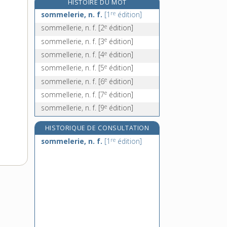
HISTOIRE DU MOT
sommier [II], n. m.
re
sommelerie, n. f.
[1
édition]
sommière, n. f.
e
sommellerie, n. f.
[2
édition]
sommital, -ale, adj.
e
sommellerie, n. f.
[3
édition]
sommité, n. f.
e
sommellerie, n. f.
[4
édition]
e
sommellerie, n. f.
[5
édition]
e
sommellerie, n. f.
[6
édition]
e
sommellerie, n. f.
[7
édition]
e
sommellerie, n. f.
[9
édition]
HISTORIQUE DE CONSULTATION
re
sommelerie, n. f.
[1
édition]