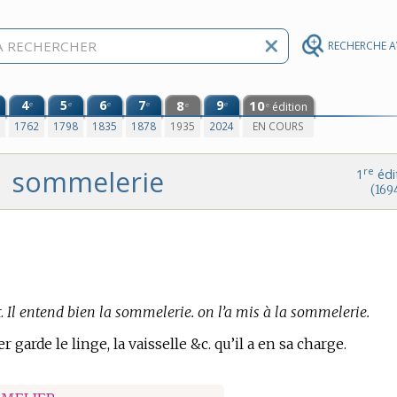
RECHERCHE 
4
5
6
7
8
9
10
e
e
e
e
e
édition
e
e
0
1762
1798
1835
1878
1935
2024
EN COURS
sommelerie
re
1
édi
(169
.
Il entend bien la sommelerie. on l’a mis à la sommelerie.
r garde le linge, la vaisselle &c. qu’il a en sa charge.