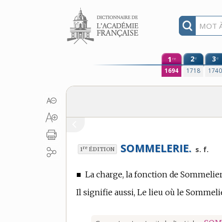
Aller au contenu
1
2
3
e
e
re
1694
1718
174
SOMMELERIE.
re
s. f.
1
ÉDITION
■
La charge, la fonction de Sommelier
Il signifie aussi, Le lieu où le Sommelie