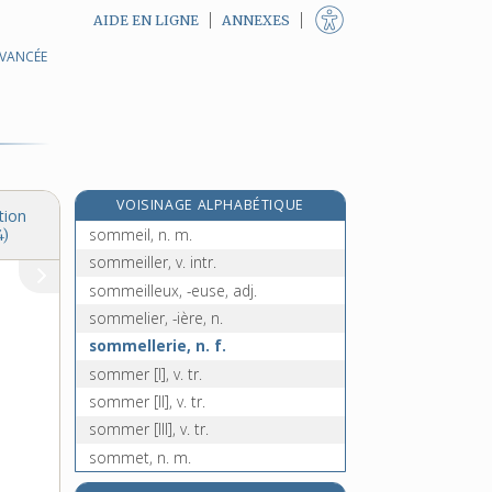
AIDE EN LIGNE
ANNEXES
AVANCÉE
sommation [I], n. f.
sommation [II], n. f.
somme [I], n. f.
somme [II], n. f.
somme [III], n. m.
VOISINAGE ALPHABÉTIQUE
sommé, -ée, adj.
tion
sommeil, n. m.
4)
sommeiller, v. intr.
sommeilleux, -euse, adj.
sommelier, -ière, n.
sommellerie, n. f.
sommer [I], v. tr.
sommer [II], v. tr.
sommer [III], v. tr.
sommet, n. m.
sommier [I], n. m.