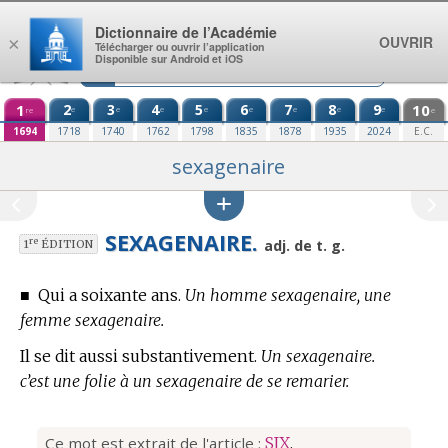
Aller au contenu
Dictionnaire de l’Académie
OUVRIR
×
Télécharger ou ouvrir l’application
Disponible sur Android et iOS
1
2
3
4
5
6
7
8
9
10
e
e
e
e
e
e
e
e
re
e
1694
1718
1740
1762
1798
1835
1878
1935
2024
E.C.
sexagenaire
SEXAGENAIRE.
re
adj. de t. g.
1
ÉDITION
■
Qui a soixante ans.
Un homme sexagenaire, une
femme sexagenaire.
Il se dit aussi substantivement.
Un sexagenaire.
c’est une folie à un sexagenaire de se remarier.
Ce mot est extrait de l'article :
SIX
.