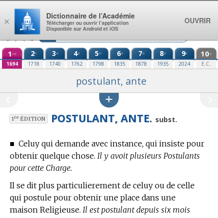
Aller au contenu
Dictionnaire de l’Académie
OUVRIR
×
Télécharger ou ouvrir l’application
Disponible sur Android et iOS
1
2
3
4
5
6
7
8
9
10
e
e
e
e
e
e
e
e
re
e
1694
1718
1740
1762
1798
1835
1878
1935
2024
E.C.
postulant, ante
POSTULANT, ANTE.
re
subst.
1
ÉDITION
■
Celuy qui demande avec instance, qui insiste pour
obtenir quelque chose.
Il y avoit plusieurs Postulants
pour cette Charge.
Il se dit plus particulierement de celuy ou de celle
qui postule pour obtenir une place dans une
maison Religieuse.
Il est postulant depuis six mois