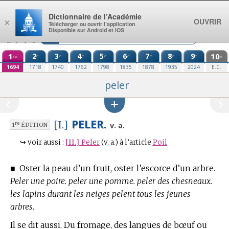
Aller au contenu
Dictionnaire de l’Académie
OUVRIR
×
Télécharger ou ouvrir l’application
Disponible sur Android et iOS
1
2
3
4
5
6
7
8
9
10
e
e
e
e
e
e
e
e
re
e
1694
1718
1740
1762
1798
1835
1878
1935
2024
E.C.
peler
PELER.
[I.]
re
v. a.
1
ÉDITION
↪
voir aussi :
[II.]
Peler
(v. a.)
à l’article
Poil
■
Oster la peau d’un fruit, oster l’escorce d’un arbre.
Peler une poire. peler une pomme. peler des chesneaux.
les lapins durant les neiges pelent tous les jeunes
arbres.
Il se dit aussi, Du fromage, des langues de bœuf ou