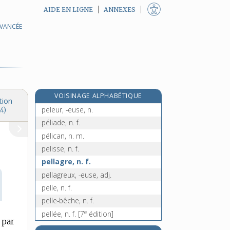
AIDE EN LIGNE
ANNEXES
AVANCÉE
pêle-mêle, loc. adv.
peler, v. tr. et intr.
pèlerin, -ine, n.
pèlerinage, n. m.
pèlerine, n. f.
VOISINAGE ALPHABÉTIQUE
pelette, n. f.
tion
peleur, -euse, n.
4)
péliade, n. f.
pélican, n. m.
pelisse, n. f.
pellagre, n. f.
pellagreux, -euse, adj.
pelle, n. f.
pelle-bêche, n. f.
e
pellée, n. f.
[7
édition]
 par
pelle-pioche, n. f.