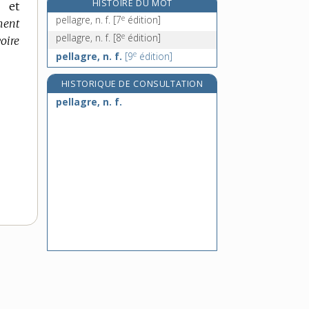
HISTOIRE DU MOT
s et
pelletage, n. m.
e
pellagre, n. f.
[7
édition]
ment
pelletée, n. f.
e
pellagre, n. f.
[8
édition]
voire
pelleter, v. tr.
e
pellagre, n. f.
[9
édition]
pelleterie, n. f.
HISTORIQUE DE CONSULTATION
pellagre, n. f.