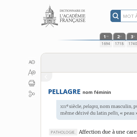
Aller au contenu
1
2
3
re
e
e
1694
1718
174
PELLAGRE
nom féminin
xix
e
Étymologie
siècle,
pelagra,
nom masculin, p
:
même dérivé du
latin
pellis,
« peau »
Affection due à une care
MARQUE
PATHOLOGIE.