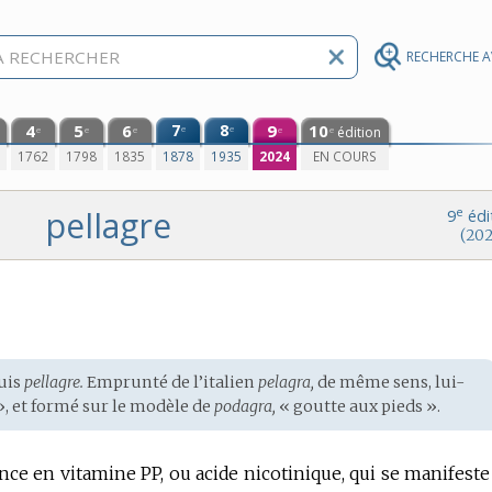
RECHERCHE 
4
5
6
7
8
9
10
e
e
édition
e
e
e
e
e
0
1762
1798
1835
1878
1935
2024
EN COURS
pellagre
e
9
édi
(202
uis
pellagre.
Emprunté de l’
italien
pelagra,
de même sens, lui-
, et formé sur le modèle de
podagra,
« goutte aux pieds ».
nce en vitamine PP, ou acide nicotinique, qui se manifeste