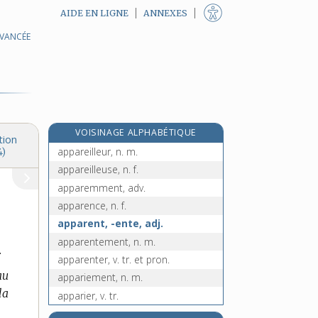
AIDE EN LIGNE
ANNEXES
AVANCÉE
apparaux, n. m. pl.
appareil, n. m.
appareillage, n. m.
appareillement, n. m.
appareiller [I], v. tr. et intr.
VOISINAGE ALPHABÉTIQUE
appareiller [II], v. tr. et pron.
tion
appareilleur, n. m.
4)
appareilleuse, n. f.
apparemment, adv.
apparence, n. f.
apparent, -ente, adj.
apparentement, n. m.
.
apparenter, v. tr. et pron.
au
appariement, n. m.
la
apparier, v. tr.
appariteur, n. m.