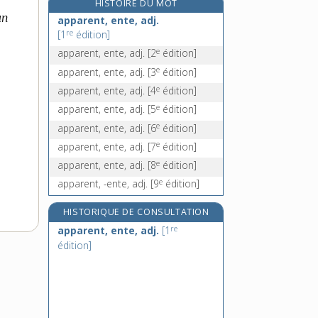
HISTOIRE DU MOT
apparition, n. f.
un
apparent, ente, adj.
apparoir, v. intr.
re
[1
édition]
appartement, n. m.
e
apparent, ente, adj.
[2
édition]
appartenance, n. f.
e
apparent, ente, adj.
[3
édition]
e
apparent, ente, adj.
[4
édition]
e
apparent, ente, adj.
[5
édition]
e
apparent, ente, adj.
[6
édition]
e
apparent, ente, adj.
[7
édition]
e
apparent, ente, adj.
[8
édition]
e
apparent, -ente, adj.
[9
édition]
HISTORIQUE DE CONSULTATION
re
apparent, ente, adj.
[1
édition]