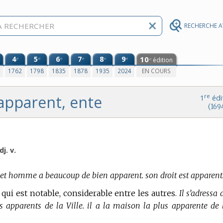
RECHERCHE 
4
5
6
7
8
9
10
e
e
e
e
e
e
édition
e
0
1762
1798
1835
1878
1935
2024
EN COURS
apparent, ente
re
1
édi
(169
dj. v.
et homme a beaucoup de bien apparent. son droit est apparent
, qui est notable, considerable entre les autres.
Il s’adressa 
 apparents de la Ville. il a la maison la plus apparente de 