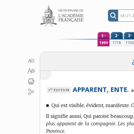
Aller au contenu
1
2
3
e
e
re
1694
1718
174
APPARENT, ENTE.
re
a
1
ÉDITION
■
Qui est visible, évident, manifeste.
C
Il signifie aussi, Qui paroist beaucoup
plus apparent de la compagnie. Les plus
Province.