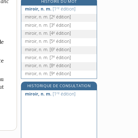
blanc
HISTOIRE DU MOT
miroitier, -ière, n.
re
miroir, n. m.
[1
édition]
mironton, n. m.
e
miroir, n. m.
[2
édition]
miroton, n. m.
e
miroir, n. m.
[3
édition]
mis(o)-, préf.
e
miroir, n. m.
[4
édition]
e
miroir, n. m.
[5
édition]
de
e
miroir, n. m.
[6
édition]
e
miroir, n. m.
[7
édition]
re
e
miroir, n. m.
[8
édition]
e
miroir, n. m.
[9
édition]
au
HISTORIQUE DE CONSULTATION
ut
re
miroir, n. m.
[1
édition]