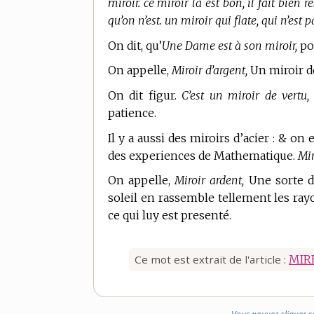
miroir. ce miroir là est bon, il fait bien r
qu’on n’est. un miroir qui flate, qui n’est p
On dit, qu’
Une Dame est à son miroir,
pou
On appelle,
Miroir d’argent,
Un miroir do
On dit figur.
C’est un miroir de vertu,
patience.
Il y a aussi des miroirs d’acier : & on 
des experiences de Mathematique.
Mir
On appelle,
Miroir ardent,
Une sorte de
soleil en rassemble tellement les ray
ce qui luy est presenté.
Ce mot est extrait de l'article :
MIR