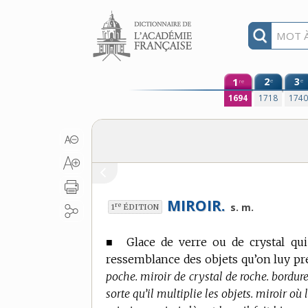
Aller au contenu
1
2
3
e
e
re
1694
1718
174
MIROIR.
re
s. m.
1
ÉDITION
■
Glace de verre ou de crystal qui
ressemblance des objets qu’on luy pr
poche. miroir de crystal de roche. bordure 
sorte qu’il multiplie les objets. miroir où 