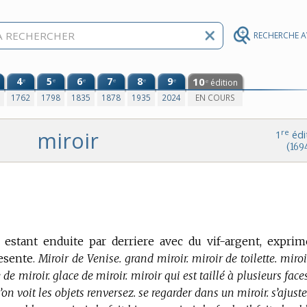
RECHERCHE 
4
5
6
7
8
9
10
e
e
e
e
e
e
édition
e
0
1762
1798
1835
1878
1935
2024
EN COURS
miroir
re
1
édi
(169
 estant enduite par derriere avec du vif-argent, exprim
esente.
Miroir de Venise. grand miroir. miroir de toilette. miro
de miroir. glace de miroir. miroir qui est taillé à plusieurs face
l’on voit les objets renversez. se regarder dans un miroir. s’ajust