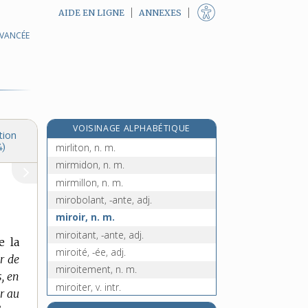
AIDE EN LIGNE
ANNEXES
AVANCÉE
mirette, n. f.
mirettes, n. f. pl.
e
mireur, euse, n.
[8
édition]
mirifique, adj.
mirliflore, n. m.
e
VOISINAGE ALPHABÉTIQUE
mirlirot, n. m.
[6
édition]
tion
mirliton, n. m.
4)
mirmidon, n. m.
mirmillon, n. m.
mirobolant, -ante, adj.
miroir, n. m.
miroitant, -ante, adj.
e la
miroité, -ée, adj.
ir de
miroitement, n. m.
s, en
miroiter, v. intr.
er au
miroiterie, n. f.