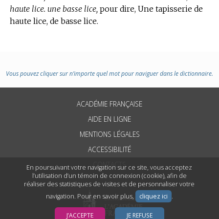
haute lice. une basse lice,
pour dire, Une tapisserie de
haute lice, de basse lice.
Vous pouvez cliquer sur n’importe quel mot pour naviguer dans le dictionnaire.
ACADÉMIE FRANÇAISE
AIDE EN LIGNE
MENTIONS LÉGALES
ACCESSIBILITÉ
CONTACTS
En poursuivant votre navigation sur ce site, vous acceptez
l’utilisation d’un témoin de connexion (cookie), afin de
réaliser des statistiques de visites et de personnaliser votre
navigation. Pour en savoir plus,
cliquez ici
.
J’ACCEPTE
JE REFUSE