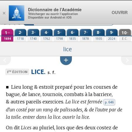
Aller au contenu
Dictionnaire de l’Académie
OUVRIR
×
Télécharger ou ouvrir l’application
Disponible sur Android et iOS
1
2
3
4
5
6
7
8
9
10
e
e
e
e
e
e
e
e
re
e
1694
1718
1740
1762
1798
1835
1878
1935
2024
E.C.
lice
LICE.
re
s. f.
1
ÉDITION
■
Lieu long & estroit preparé pour les courses de
bague, de lance, tournois, combats à la barriere,
& autres pareils exercices.
La lice est fermée
p. 646
d’un costé par un rang de palissades, & de l’autre par de
la toile. entrer dans la lice. ouvrir la lice.
On dit
Lices
au pluriel, lors que des deux costez de