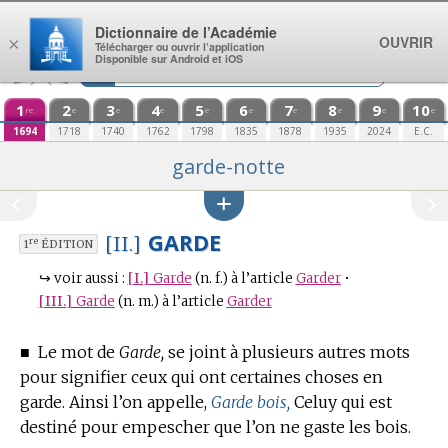
Aller au contenu
Dictionnaire de l’Académie
OUVRIR
×
Télécharger ou ouvrir l’application
Disponible sur Android et iOS
1
2
3
4
5
6
7
8
9
10
re
e
e
e
e
e
e
e
e
e
1694
1718
1740
1762
1798
1835
1878
1935
2024
E.C.
garde-notte
GARDE
[II.]
re
1
ÉDITION
↪
voir aussi :
[I.]
Garde
(n. f.)
à l’article
Garder
•
[III.]
Garde
(n. m.)
à l’article
Garder
■
Le mot de
Garde,
se joint à plusieurs autres mots
pour signifier ceux qui ont certaines choses en
garde.
Ainsi l’on appelle,
Garde bois,
Celuy qui est
destiné pour empescher que l’on ne gaste les bois.