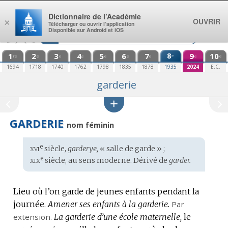
Aller au contenu
Dictionnaire de l’Académie
OUVRIR
×
Télécharger ou ouvrir l’application
Disponible sur Android et iOS
1
2
3
4
5
6
7
8
9
10
e
re
e
e
e
e
e
e
e
e
1694
1718
1740
1762
1798
1835
1878
1935
2024
E.C.
garderie
GARDERIE
nom féminin
xvi
e
Étymologie
siècle,
garderye,
« salle de garde » ;
:
xix
e
siècle, au sens moderne. Dérivé de
garder.
Lieu où l’on garde de jeunes enfants pendant la
journée.
Amener ses enfants à la garderie.
Par
extension.
La garderie d’une école maternelle,
le